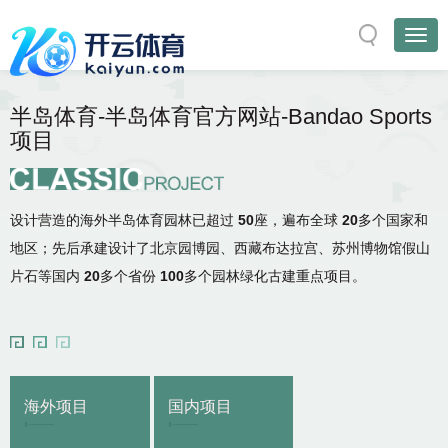
半岛体育-半岛体育官方网站-Bandao Sports
项目
设计营造的海外半岛体育园林已超过
50
座，遍布全球
20
多个国家和
地区；先后承建设计了北京园博园、西藏布达拉宫、苏州博物馆假山
片石等国内
20
多个省份
100
多个园林绿化古建重点项目。
海外项目
国内项目