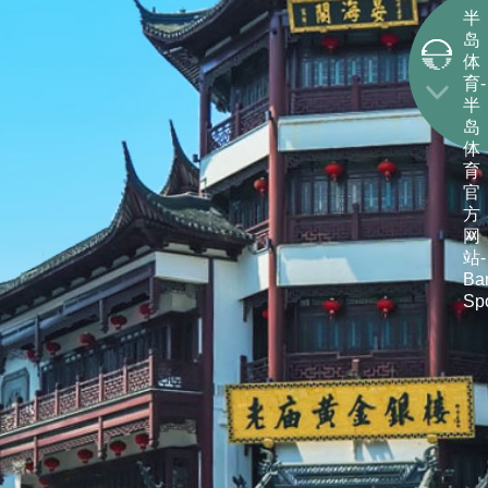
半
岛
体
育-

半
岛
体
育
官
方
网
站-
Ba
Spo