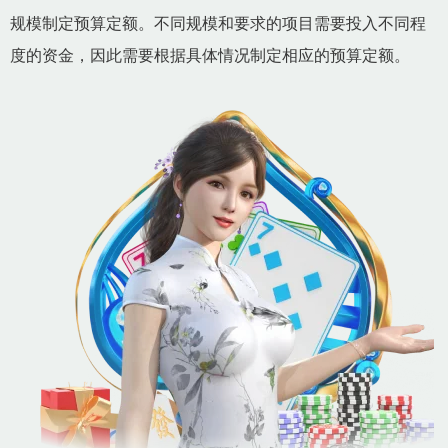
规模制定预算定额。不同规模和要求的项目需要投入不同程
度的资金，因此需要根据具体情况制定相应的预算定额。