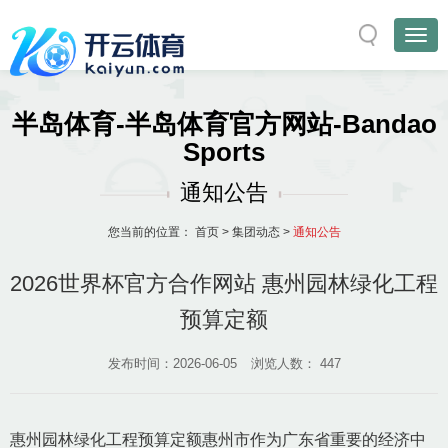
半岛体育-半岛体育官方网站-Bandao
Sports
通知公告
您当前的位置：
首页
>
集团动态
>
通知公告
2026世界杯官方合作网站 惠州园林绿化工程
预算定额
发布时间：2026-06-05
浏览人数：
447
惠州园林绿化工程预算定额惠州市作为广东省重要的经济中