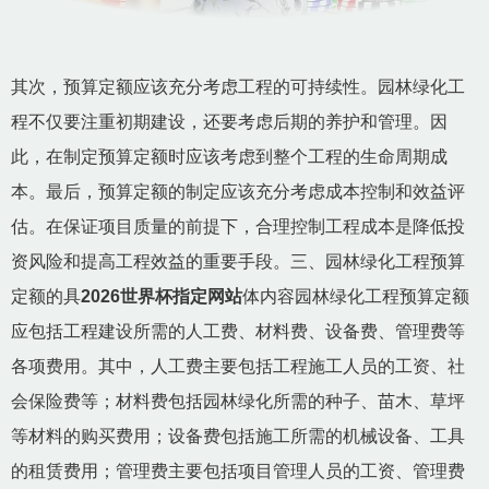
其次，预算定额应该充分考虑工程的可持续性。园林绿化工
程不仅要注重初期建设，还要考虑后期的养护和管理。因
此，在制定预算定额时应该考虑到整个工程的生命周期成
本。最后，预算定额的制定应该充分考虑成本控制和效益评
估。在保证项目质量的前提下，合理控制工程成本是降低投
资风险和提高工程效益的重要手段。三、园林绿化工程预算
定额的具
2026世界杯指定网站
体内容园林绿化工程预算定额
应包括工程建设所需的人工费、材料费、设备费、管理费等
各项费用。其中，人工费主要包括工程施工人员的工资、社
会保险费等；材料费包括园林绿化所需的种子、苗木、草坪
等材料的购买费用；设备费包括施工所需的机械设备、工具
的租赁费用；管理费主要包括项目管理人员的工资、管理费