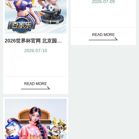
2026-07-09
READ MORE
2026世界杯官网 北京园林绿化工程设备
2026-07-10
READ MORE