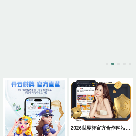
2026世界杯官方合作网站 300平园林景观设计效果